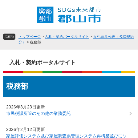
ペ
メ
ー
ニ
ジ
ュ
の
ー
先
を
頭
飛
トップページ
>
入札・契約ポータルサイト
>
入札結果公表（各課契約
現在地
で
ば
分）
>
税務部
す
し
。
て
本
入札・契約ポータルサイト
文
へ
本
税務部
文
2026年3月23日更新
市民税課所管のその他の業務委託
2026年2月12日更新
家屋評価システム及び家屋調査票管理システム再構築並びにソ