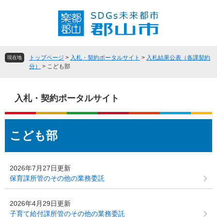
ペ
メ
ー
ニ
ジ
ュ
の
ー
先
を
頭
飛
トップページ
>
入札・契約ポータルサイト
>
入札結果公表（各課契約
現在地
で
ば
分）
>
こども部
す
し
。
て
本
入札・契約ポータルサイト
文
へ
本
こども部
文
2026年7月27日更新
保育課所管のその他の業務委託
2026年4月29日更新
子育て給付課所管のその他の業務委託