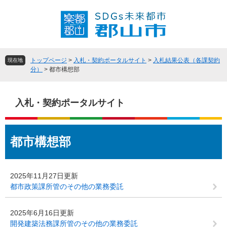
ペ
メ
ー
ニ
ジ
ュ
の
ー
先
を
頭
飛
トップページ
>
入札・契約ポータルサイト
>
入札結果公表（各課契約
現在地
で
ば
分）
>
都市構想部
す
し
。
て
本
入札・契約ポータルサイト
文
へ
本
都市構想部
文
2025年11月27日更新
都市政策課所管のその他の業務委託
2025年6月16日更新
開発建築法務課所管のその他の業務委託