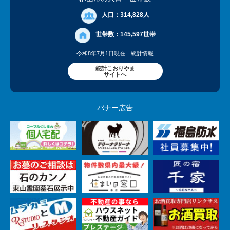
人口：
314,828人
世帯数：
145,597世帯
令和8年7月1日現在
統計情報
統計こおりやま
サイトへ
バナー広告