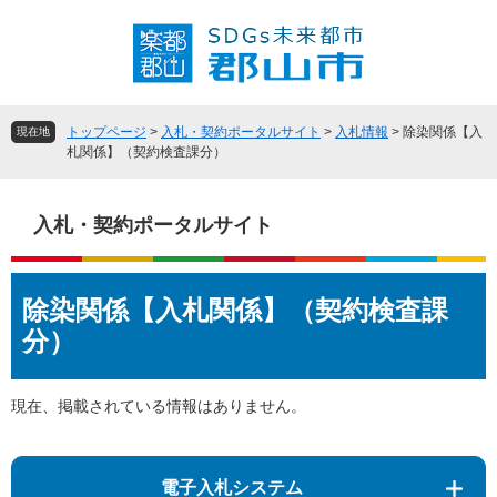
ペ
メ
ー
ニ
ジ
ュ
の
ー
先
を
頭
飛
トップページ
>
入札・契約ポータルサイト
>
入札情報
>
除染関係【入
現在地
で
ば
札関係】（契約検査課分）
す
し
。
て
本
入札・契約ポータルサイト
文
へ
本
除染関係【入札関係】（契約検査課
文
分）
現在、掲載されている情報はありません。
電子入札システム