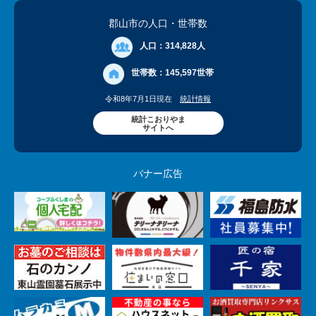
郡山市の人口
・世帯数
人口：
314,828人
世帯数：
145,597世帯
令和8年7月1日現在
統計情報
統計こおりやま
サイトへ
バナー広告