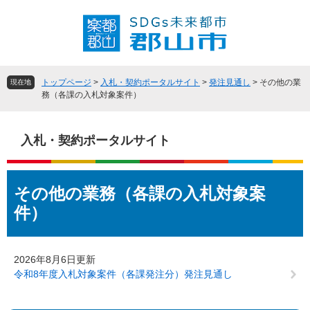
ペ
メ
ー
ニ
ジ
ュ
の
ー
先
を
頭
飛
トップページ
>
入札・契約ポータルサイト
>
発注見通し
>
その他の業
現在地
で
ば
務（各課の入札対象案件）
す
し
。
て
本
入札・契約ポータルサイト
文
へ
本
その他の業務（各課の入札対象案
文
件）
2026年8月6日更新
令和8年度入札対象案件（各課発注分）発注見通し