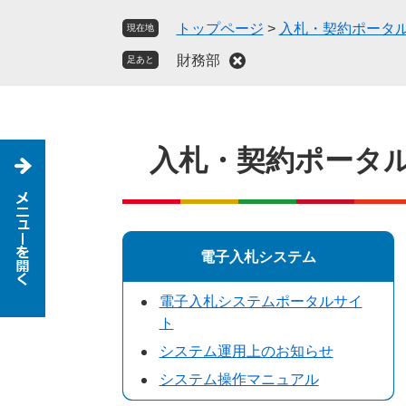
ペ
メ
トップページ
>
入札・契約ポータ
現在地
ー
ニ
ジ
ュ
財務部
足あと
の
ー
先
を
頭
飛
で
ば
入札・契約ポータ
す
し
。
て
本
文
へ
電子入札システム
電子入札システムポータルサイ
ト
システム運用上のお知らせ
システム操作マニュアル