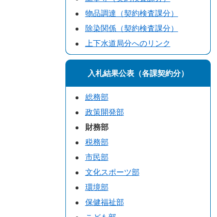
物品調達（契約検査課分）
除染関係（契約検査課分）
上下水道局分へのリンク
入札結果公表（各課契約分）
総務部
政策開発部
財務部
税務部
市民部
文化スポーツ部
環境部
保健福祉部