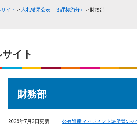
ルサイト
>
入札結果公表（各課契約分）
>
財務部
ルサイト
本
文
財務部
2026年7月2日更新
公有資産マネジメント課所管のそ