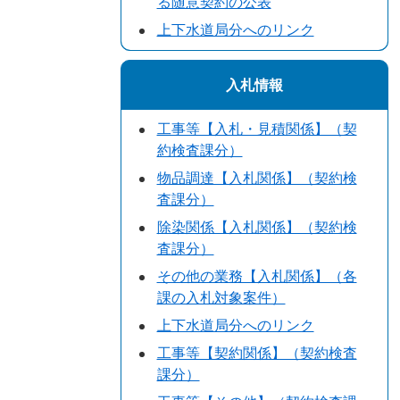
る随意契約の公表
上下水道局分へのリンク
入札情報
工事等【入札・見積関係】（契
約検査課分）
物品調達【入札関係】（契約検
査課分）
除染関係【入札関係】（契約検
査課分）
その他の業務【入札関係】（各
課の入札対象案件）
上下水道局分へのリンク
工事等【契約関係】（契約検査
課分）