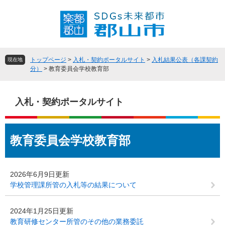
ペ
メ
ー
ニ
ジ
ュ
の
ー
先
を
頭
飛
トップページ
>
入札・契約ポータルサイト
>
入札結果公表（各課契約
現在地
で
ば
分）
>
教育委員会学校教育部
す
し
。
て
本
入札・契約ポータルサイト
文
へ
本
教育委員会学校教育部
文
2026年6月9日更新
学校管理課所管の入札等の結果について
2024年1月25日更新
教育研修センター所管のその他の業務委託