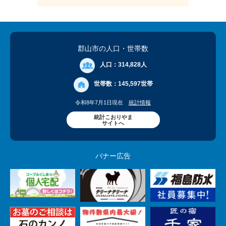
郡山市の人口
・世帯数
人口：
314,828人
世帯数：
145,597世帯
令和8年7月1日現在
統計情報
統計こおりやま
サイトへ
バナー広告