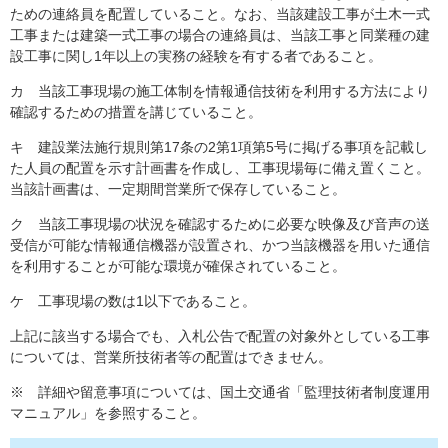
ための連絡員を配置していること。なお、当該建設工事が土木一式
工事または建築一式工事の場合の連絡員は、当該工事と同業種の建
設工事に関し1年以上の実務の経験を有する者であること。
カ 当該工事現場の施工体制を情報通信技術を利用する方法により
確認するための措置を講じていること。
キ 建設業法施行規則第17条の2第1項第5号に掲げる事項を記載し
た人員の配置を示す計画書を作成し、工事現場毎に備え置くこと。
当該計画書は、一定期間営業所で保存していること。
ク 当該工事現場の状況を確認するために必要な映像及び音声の送
受信が可能な情報通信機器が設置され、かつ当該機器を用いた通信
を利用することが可能な環境が確保されていること。
ケ 工事現場の数は1以下であること。
上記に該当する場合でも、入札公告で配置の対象外としている工事
については、営業所技術者等の配置はできません。
※ 詳細や留意事項については、国土交通省「監理技術者制度運用
マニュアル」を参照すること。