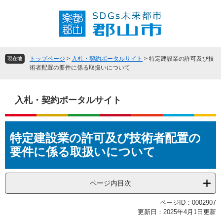
ペ
メ
ー
ニ
ジ
ュ
の
ー
先
を
頭
飛
トップページ
>
入札・契約ポータルサイト
>
特定建設業の許可及び技
現在地
で
ば
術者配置の要件に係る取扱いについて
す
し
。
て
本
入札・契約ポータルサイト
文
へ
本
特定建設業の許可及び技術者配置の
文
要件に係る取扱いについて
ページ内目次
ページID：0002907
更新日：2025年4月1日更新