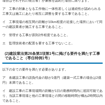
場合はそれぞれの発注者）が兼務を認めた場合に限ります。
ア 工事の対象となる工作物に一体性若しくは連続性が認められる
工事又は施工にあたり相互に調整を要する工事であること。
イ 工事現場の相互間の距離が10km程度の近接した場所において同
一の建設業者が施工する工事であること。
ウ 管理する工事が原則2件程度であること。
エ 監理技術者の配置を要する工事でないこと。
(2)建設業法第26条第3項第1号に掲げる要件を満たす工事
であること（専任特例1号）
以下の全ての要件を満たす必要があります。
ア 各建設工事の請負代金の額が1億円（建築一式工事の場合は2億
円）未満であること。
イ 建設工事の工事現場間の距離が1日の勤務時間内に巡回可能であ
り、当該工事現場と他の工事現場との間の移動時間が概ね2時間以内
であること。