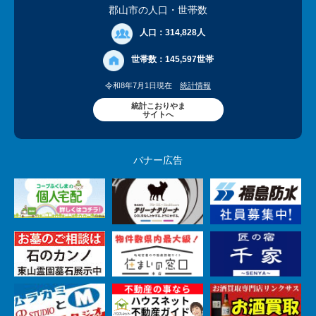
郡山市の人口
・世帯数
人口：
314,828人
世帯数：
145,597世帯
令和8年7月1日現在
統計情報
統計こおりやま
サイトへ
バナー広告