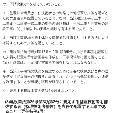
ウ 下請次数が3を超えていないこと。
エ 監理技術者又は主任技術者との連絡その他必要な措置を講ずる
ための連絡員を配置していること。なお、当該建設工事が土木一式
工事または建築一式工事の場合の連絡員は、当該工事と同業種の建
設工事に関し1年以上の実務の経験を有する者であること。
オ 当該工事現場の施工体制を情報通信技術を利用する方法により
確認するための措置を講じていること。
カ 建設業法施行規則第17条の2第1項第5号に掲げる事項を記載し
た人員の配置を示す計画書を作成し、工事現場毎に備え置くこと。
当該計画書は、一定期間営業所で保存しなければならない。
キ 当該工事現場の状況を確認するために必要な映像及び音声の送
受信が可能な情報通信機器が設置され、かつ当該機器を用いた通信
を利用することが可能な環境が確保されていること。
ク 兼務する建設工事の数は2を超えないこと。
(3)建設業法第26条第3項第2号に規定する監理技術者を補
佐する者（監理技術者補佐）を専任で配置する工事であ
ること（専任特例2号）