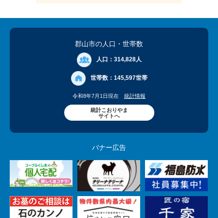
郡山市の人口
・世帯数
人口：
314,828人
世帯数：
145,597世帯
令和8年7月1日現在
統計情報
統計こおりやま
サイトへ
バナー広告