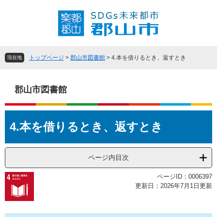
ペ
メ
ー
ニ
ジ
ュ
の
ー
先
を
頭
飛
トップページ
>
郡山市図書館
>
4.本を借りるとき、返すとき
現在地
で
ば
す
し
。
て
郡山市図書館
本
文
本
へ
4.本を借りるとき、返すとき
文
ページ内目次
ページID：0006397
更新日：2026年7月1日更新