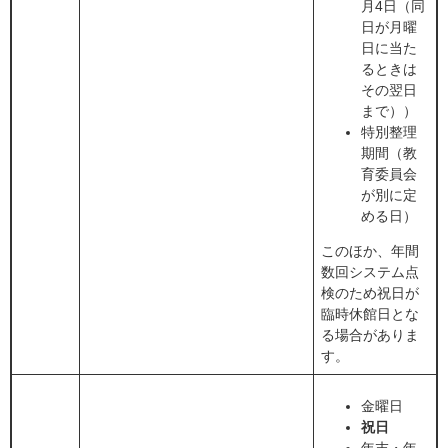
月4日
（同
日が月曜
日に当た
るときは
その翌日
まで）​
）
特別整理
期間（教
育委員会
が別に定
める日）​
このほか、年間
数回システム点
検のため祝日が
臨時休館日とな
る場合がありま
す。
金曜日
祝日