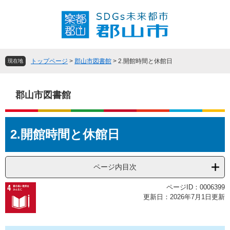
ペ
メ
ー
ニ
ジ
ュ
の
ー
先
を
頭
飛
トップページ
>
郡山市図書館
>
2.開館時間と休館日
現在地
で
ば
す
し
。
て
郡山市図書館
本
文
本
へ
2.開館時間と休館日
文
ページ内目次
ページID：0006399
更新日：2026年7月1日更新