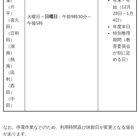
瀬）
年末・年
（片
始
（12月
平）
28日～1月
火曜日～
日曜日
：午前9時30分～
（喜久
4日）
午後5時
田）
年度末日
（日和
特別整理
田）
期間（教
（湖
育委員会
南）
が別に定
（熱
める日）​
海）
（田
村）
（西
田）
（中
田）
なお、停電作業などのため、利用時間及び休館日が変更となる場合
があります。