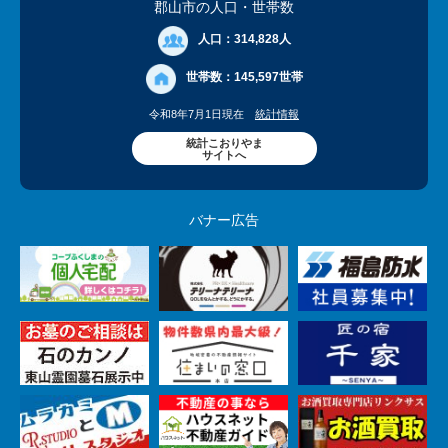
郡山市の人口
・世帯数
人口：
314,828人
世帯数：
145,597世帯
令和8年7月1日現在
統計情報
統計こおりやま
サイトへ
バナー広告