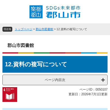
ペ
メ
ー
ニ
ジ
ュ
の
ー
先
を
頭
飛
トップページ
>
郡山市図書館
>
12.資料の複写について
現在地
で
ば
す
し
。
て
郡山市図書館
本
文
本
へ
12.資料の複写について
文
ページ内目次
ページID：0050107
更新日：2026年7月1日更新