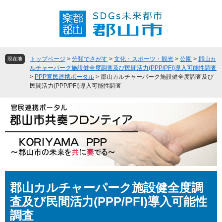
ペ
メ
ー
ニ
ジ
ュ
の
ー
先
を
頭
飛
トップページ
>
分類でさがす
>
文化・スポーツ・観光
>
公園
>
郡山カ
現在地
で
ば
ルチャーパーク施設健全度調査及び民間活力(PPP/PFI)導入可能性調査
>
PPP官民連携ポータル
>
郡山カルチャーパーク施設健全度調査及び
す
し
民間活力(PPP/PFI)導入可能性調査
。
て
本
文
へ
本
郡山カルチャーパーク施設健全度調
文
査及び民間活力(PPP/PFI)導入可能性
調査