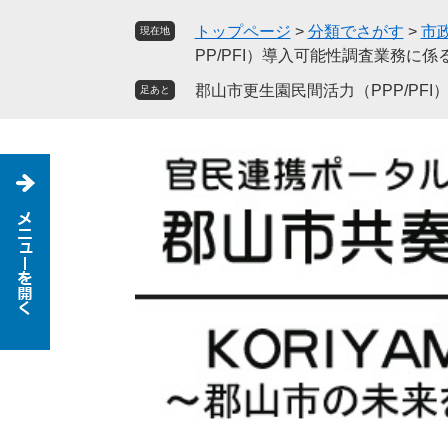
ペ
メ
トップページ
>
分類でさがす
>
市
現在地
ー
ニ
PP/PFI）導入可能性調査業務に
ジ
ュ
の
ー
郡山市更生園民間活力（PPP/P
足あと
先
を
頭
飛
で
ば
す
し
。
て
本
文
へ