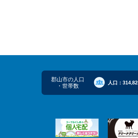
郡山市の人口
人口：
314,8
・世帯数