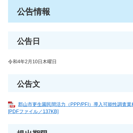
公告情報
公告日
令和4年2月10日木曜日
公告文
郡山市更生園民間活力（PPP/PFI）導入可能性調
[PDFファイル／137KB]