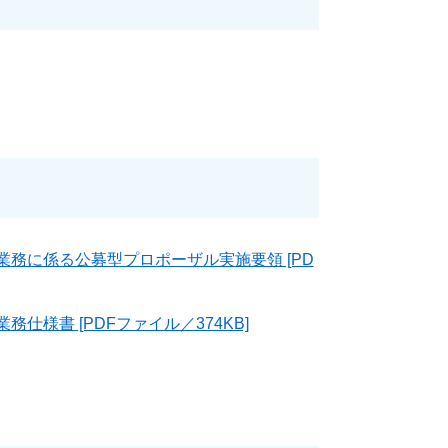
業務に係る公募型プロポーザル実施要領 [PD
仕様書 [PDFファイル／374KB]