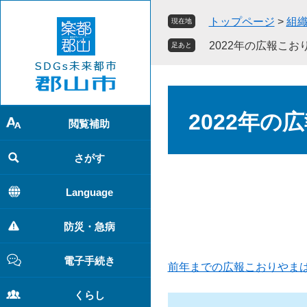
ペ
メ
トップページ
>
組
現在地
ー
ニ
ジ
ュ
2022年の広報こお
足あと
の
ー
先
を
頭
飛
本
で
ば
文
2022年の
す
し
閲覧補助
。
て
本
さがす
文
へ
Language
防災・急病
電子手続き
前年までの広報こおりやま
くらし