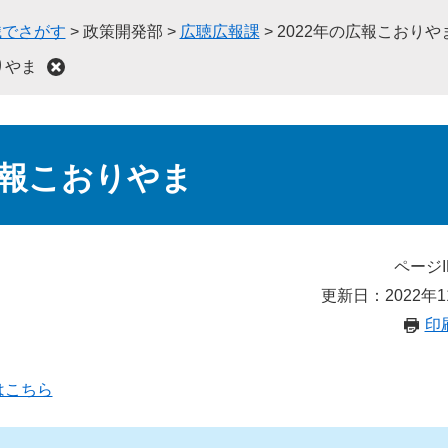
織でさがす
>
政策開発部
>
広聴広報課
>
2022年の広報こおりや
りやま
広報こおりやま
ページI
更新日：2022年1
印
はこちら