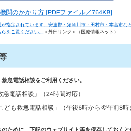
関のかかり方 [PDFファイル／764KB]
医が指定されています。安達郡・須賀川市・田村市・本宮市な
ちらをご覧ください。
＜外部リンク＞
（医療情報ネット）
等
、救急電話相談をご利用ください。
県救急電話相談」（24時間対応）
こども救急電話相談」（午後6時から翌午前8時
​
きのために、下記のウェブサイト等を保存しておくと