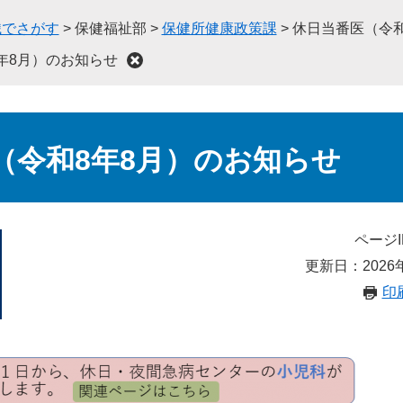
織でさがす
>
保健福祉部
>
保健所健康政策課
>
休日当番医（令和
年8月）のお知らせ
（令和8年8月）のお知らせ
ページI
更新日：2026
印