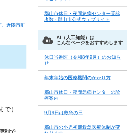
郡山市休日・夜間急病センター受診
者数 - 郡山市公式ウェブサイト
ど、近隣市町
AI（人工知能）は
こんなページをおすすめします
休日当番医（令和8年9月）のお知ら
せ
年末年始の医療機関のかかり方
郡山市休日・夜間急病センターの診
療案内
まで）
9月9日は救急の日
郡山市の小児初期救急医療体制が変
便利で