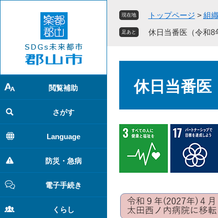
ペ
メ
トップページ
>
組
現在地
ー
ニ
ジ
ュ
休日当番医（令和8
足あと
の
ー
先
を
頭
飛
本
で
ば
文
休日当番医
す
し
閲覧補助
。
て
本
さがす
文
へ
Language
防災・急病
電子手続き
くらし