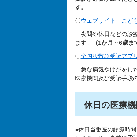
す。
〇​
ウェブサイト「こど
夜間や休日などの診療
ます。
（1か月～6歳ま
〇
全国版救急受診アプ
急な病気やけがをし
医療機関及び受診手段
休日の医療機
●休日当番医の診療時間