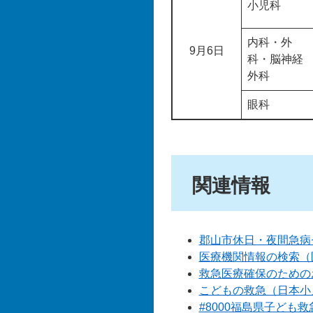
小児科
内科・外
9月6日
科・脳神経
外科
眼科
関連情報
郡山市休日・夜間急病
医療機関情報の検索（
救急医療確保のための
こどもの救急（日本小
#8000福島県子ども