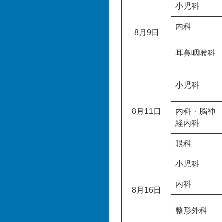
小児科
内科
8月9日
耳鼻咽喉科
小児科
8月11日
内科・脳神
経内科
眼科
小児科
内科
8月16日
整形外科