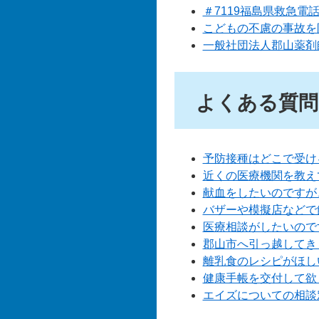
＃7119福島県救急電
こどもの不慮の事故を
一般社団法人郡山薬剤
よくある質問
予防接種はどこで受け
近くの医療機関を教え
献血をしたいのですが
バザーや模擬店などで
医療相談がしたいので
郡山市へ引っ越してき
離乳食のレシピがほし
健康手帳を交付して欲
エイズについての相談