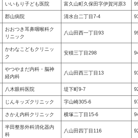
いいもり子ども医院
富久山町久保田字伊賀河原3
9
郡山病院
清水台二丁目7-4
9
おおつき耳鼻咽喉科ク
八山田西一丁目93
9
リニック
かわなこどもクリニッ
安積三丁目298
9
ク
やつやまだ内科・脳神
八山田西三丁目13
9
経内科
八木眼科医院
堤下町9-7
9
じんキッズクリニック
字山崎305-6
9
さかえ内科クリニック
横塚二丁目15-6
9
半田整形外科消化器内
八山田四丁目116
9
科