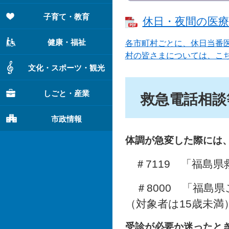
子育て・教育
休日・夜間の医療機
健康・福祉
各市町村ごとに、休日当番
村の皆さまについては、こ
文化・スポーツ・観光
しごと・産業
救急電話相談
市政情報
体調が急変した際には
＃7119 「福島
＃8000 「福島県
（対象者は15歳未満）
受診が必要か迷ったと