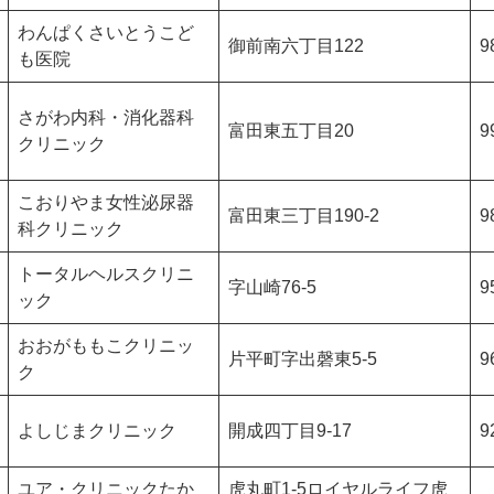
わんぱくさいとうこど
御前南六丁目122
9
も医院
さがわ内科・消化器科
富田東五丁目20
9
クリニック
こおりやま女性泌尿器
富田東三丁目190-2
9
科クリニック
トータルヘルスクリニ
字山崎76-5
9
ック
おおがももこクリニッ
片平町字出磬東5-5
9
ク
よしじまクリニック
開成四丁目9-17
9
ユア・クリニックたか
虎丸町1-5ロイヤルライフ虎