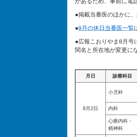
があるため、事前に電
●掲載当番医のほかに、
●
9月の休日当番医一覧
●広報こおりやま8月号
関名と所在地が変更に
月日
診療科目
小児科
8月2日
内科
心療内科・
精神科