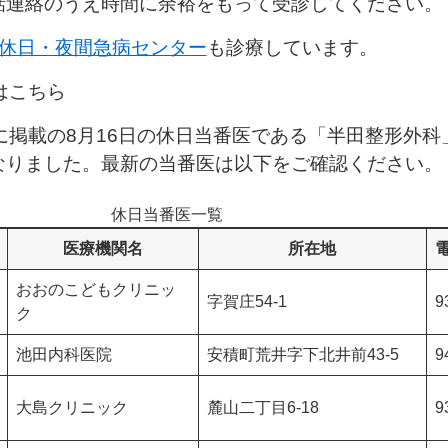
話連絡のうえ時間に余裕をもって受診してください。
休日・夜間急病センター
も診療しています。
はこちら
に掲載の8月16日の休日当番医である「半田整形外科
なりました。最新の当番医は以下をご確認ください。
休日当番医一覧
医療機関名
所在地
電
おおのこどもクリニッ
字賀庄54-1
9
ク
池田内科医院
安積町荒井字下北井前43-5
9
大島クリニック
麓山二丁目6-18
9