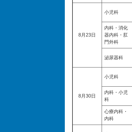
小児科
内科・消化
8月23日
器内科・肛
門外科
泌尿器科
小児科
内科・小児
8月30日
科
心療内科・
内科