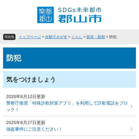
ペ
メ
ー
ニ
ジ
ュ
の
ー
先
を
頭
飛
トップページ
>
分類でさがす
>
くらし
>
防災・防犯
>
防犯
現在地
で
ば
す
し
本
。
て
防犯
文
本
文
へ
気をつけましょう
2026年6月12日更新
警察庁推奨「特殊詐欺対策アプリ」を利用して詐欺電話をブロ
ック！
2025年8月27日更新
強盗事件にご注意ください！