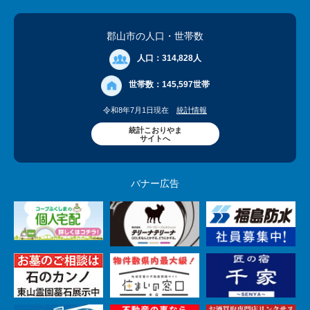
郡山市の人口
・世帯数
人口：
314,828人
世帯数：
145,597世帯
令和8年7月1日現在
統計情報
統計こおりやま
サイトへ
バナー広告