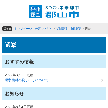
ペ
メ
ー
ニ
ジ
ュ
の
ー
先
を
頭
飛
トップページ
>
分類でさがす
>
市政情報
>
市政運営
>
選挙
現在地
で
ば
す
し
本
。
て
選挙
文
本
文
へ
おすすめ情報
2022年3月1日更新
選挙機材の貸し出しについて
お知らせ
2026年8月4日更新