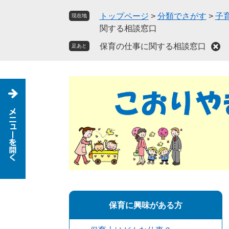
ペ
メ
トップページ
>
分類でさがす
>
子
現在地
ー
ニ
関する相談窓口
ジ
ュ
の
ー
保育の仕事に関する相談窓口
足あと
先
を
頭
飛
で
ば
す
し
。
て
本
文
へ
保育に興味がある方