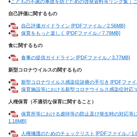
♦
こどもの不慮の事故を防ぐための啓発資料等リンク集｜
自己評価に関するもの
♦
自己評価ガイドライン [PDFファイル／2.56MB]
♦
保育をもっと楽しく [PDFファイル／7.79MB]
食に関するもの
♦
食事の提供ガイドライン [PDFファイル／3.77MB]
新型コロナウイルスの関するもの
♦
新型コロナウイルス感染症診療の手引き [PDFファイル／
♦
保育施設等における新型コロナウイルス感染症対応マニュ
人権保育（不適切な保育に関すること）
♦
保育所等における虐待等の防止及び発生時の対応等に関
1.18MB]
♦
人権擁護のためのチェックリスト [PDFファイル／1.0