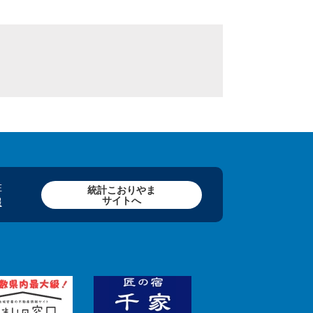
在
統計こおりやま
サイトへ
報