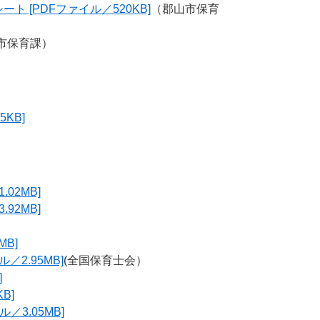
[PDFファイル／520KB]
（郡山市保育
市保育課）
KB]
02MB]
92MB]
B]
2.95MB]
(全国保育士会）
]
B]
3.05MB]