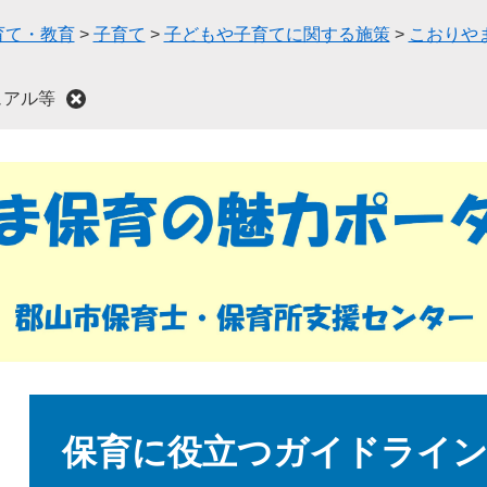
育て・教育
>
子育て
>
子どもや子育てに関する施策
>
こおりや
ュアル等
本
文
保育に役立つガイドライ