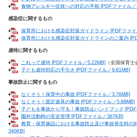
♦
食物アレルギー症状への対応の手順 [PDFファイル／1.
感染症に関するもの
♦
保育所における感染症対策ガイドライン [PDFファイル／
♦
保育所における感染症対策ガイドラインのご案内 [PDF
虐待に関するもの
♦
これって虐待 [PDFファイル／5.22MB]
（全国保育士
♦
子ども虐待対応の手引き [PDFファイル／9.81MB]
事故防止に関するもの
♦
なくそう！保育中の事故 [PDFファイル／3.76MB]
♦
なくそう！固定遊具の事故 [PDFファイル／5.68MB]
♦
子どもを事故から守る！事故防止ハンドブック [PDFフ
♦
園外活動時の安全管理 [PDFファイル／367KB]
♦
教育・保育施設における事故防止及び事故発生時の対応
340KB]