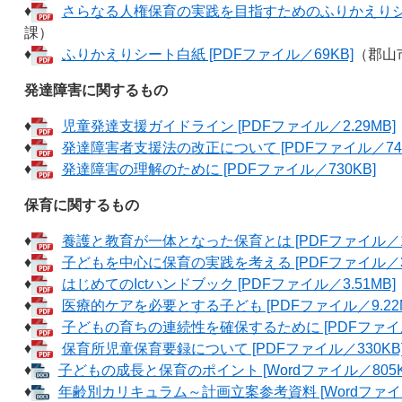
♦
さらなる人権保育の実践を目指すためのふりかえりシート 
課）
♦
ふりかえりシート白紙 [PDFファイル／69KB]
（郡山
発達障害に関するもの
♦
児童発達支援ガイドライン [PDFファイル／2.29MB]
♦
発達障害者支援法の改正について [PDFファイル／745
♦
発達障害の理解のために [PDFファイル／730KB]
保育に関するもの
♦
養護と教育が一体となった保育とは [PDFファイル／1.
♦
子どもを中心に保育の実践を考える [PDFファイル／3.
♦
はじめてのIctハンドブック [PDFファイル／3.51MB]
♦
医療的ケアを必要とする子ども [PDFファイル／9.22M
♦
子どもの育ちの連続性を確保するために [PDFファイル／
♦
保育所児童保育要録について [PDFファイル／330KB
♦
子どもの成長と保育のポイント [Wordファイル／805K
♦
年齢別カリキュラム～計画立案参考資料 [Wordファイル／