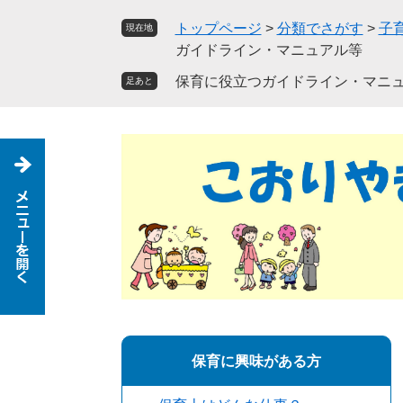
ペ
メ
トップページ
>
分類でさがす
>
子
現在地
ー
ニ
ガイドライン・マニュアル等
ジ
ュ
の
ー
保育に役立つガイドライン・マニ
足あと
先
を
頭
飛
で
ば
す
し
。
て
本
文
へ
保育に興味がある方