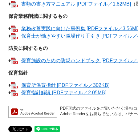
♦
書類の書き方マニュアル [PDFファイル／1.82MB]
（
保育業務削減に関するもの
♦
業務改善実践に向けた事例集 [PDFファイル／3.56MB
♦
保育士が働きやすい職場作り手引き [PDFファイル／4.
防災に関するもの
♦
保育施設のための防災ハンドブック [PDFファイル／4.
保育指針
♦
保育所保育指針 [PDFファイル／302KB]
♦
保育指針解説 [PDFファイル／2.05MB]
PDF形式のファイルをご覧いただく場合には、A
Adobe Readerをお持ちでない方は、