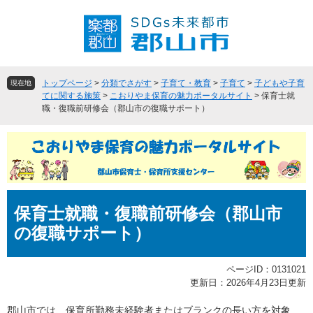
ペ
メ
ー
ニ
ジ
ュ
の
ー
先
を
頭
飛
トップページ
>
分類でさがす
>
子育て・教育
>
子育て
>
子どもや子育
現在地
で
ば
てに関する施策
>
こおりやま保育の魅力ポータルサイト
>
保育士就
職・復職前研修会（​郡山市の復職サポート）
す
し
。
て
本
文
へ
本
保育士就職・復職前研修会（​郡山市
文
の復職サポート）
ページID：0131021
更新日：2026年4月23日更新
郡山市では、保育所勤務未経験者またはブランクの長い方を対象