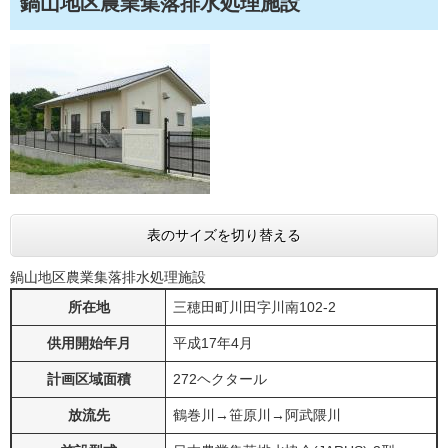
鍋山地区農業集落排水処理施設
表のサイズを切り替える
鍋山地区農業集落排水処理施設
所在地
三穂田町川田字川南102-2
供用開始年月
平成17年4月
計画区域面積
272ヘクタール
放流先
鶴巻川→笹原川→阿武隈川