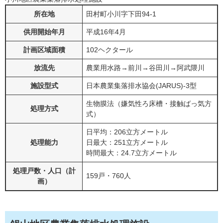
所在地
田村町小川字下田94-1
供用開始年月
平成16年4月
計画区域面積
102ヘクタール
放流先
農業用水路→前川→谷田川→阿武隈川
施設型式
日本農業集落排水協会(JARUS)-3型
生物膜法（嫌気性ろ床槽・接触ばっ気方
処理方式
式）
日平均：206立方メートル
処理能力
日最大：251立方メートル
時間最大：24.7立方メートル
処理戸数・人口（計
159戸・760人
画）