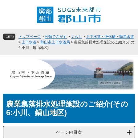
ペ
メ
ー
ニ
ジ
ュ
の
ー
先
を
頭
飛
トップページ
>
分類でさがす
>
くらし
>
上下水道・浄化槽・簡易水道
現在地
で
ば
>
上下水道
>
郡山市上下水道局
>
農業集落排水処理施設のご紹介(その
6:小川、鍋山地区)
す
し
。
て
本
文
へ
本
農業集落排水処理施設のご紹介(その
文
6:小川、鍋山地区)
ページ内目次