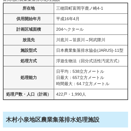
所在地
三穂田町富岡字鹿ノ崎4-1
供用開始年月
平成16年4月
計画区域面積
204ヘクタール
放流先
川底川→笹原川→阿武隈川
施設型式
日本農業集落排水協会(JARUS)-11型
処理方式
浮遊生物法（回分式活性汚泥方式）
日平均：538立方メートル
処理能力
日最大：657立方メートル
時間最大：64.7立方メートル
処理戸数・人口（計画）
422戸・1,990人
木村小泉地区農業集落排水処理施設