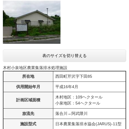
表のサイズを切り替える
木村小泉地区農業集落排水処理施設
所在地
西田町芹沢字下田85
供用開始年月
平成16年4月
木村地区：109ヘクタール
計画区域面積
小泉地区：54ヘクタール
放流先
落合川→阿武隈川
施設型式
日本農業集落排水協会(JARUS)-11型