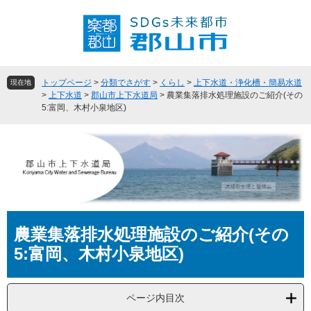
ペ
メ
ー
ニ
ジ
ュ
の
ー
先
を
頭
飛
トップページ
>
分類でさがす
>
くらし
>
上下水道・浄化槽・簡易水道
現在地
で
ば
>
上下水道
>
郡山市上下水道局
>
農業集落排水処理施設のご紹介(その
5:富岡、木村小泉地区)
す
し
。
て
本
文
へ
本
農業集落排水処理施設のご紹介(その
文
5:富岡、木村小泉地区)
ページ内目次