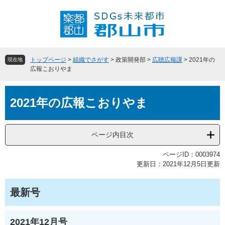
ペ
メ
ー
ニ
ジ
ュ
の
ー
先
を
頭
飛
トップページ
>
組織でさがす
>
政策開発部
>
広聴広報課
>
2021年の
現在地
で
ば
広報こおりやま
す
し
。
て
本
本
2021年の広報こおりやま
文
文
へ
ページ内目次
ページID：0003974
更新日：2021年12月5日更新
最新号
2021年12月号