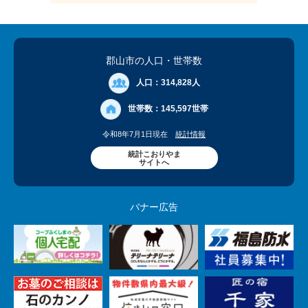
郡山市の人口
・世帯数
人口：
314,828人
世帯数：
145,597世帯
令和8年7月1日現在
統計情報
統計こおりやま
サイトへ
バナー広告