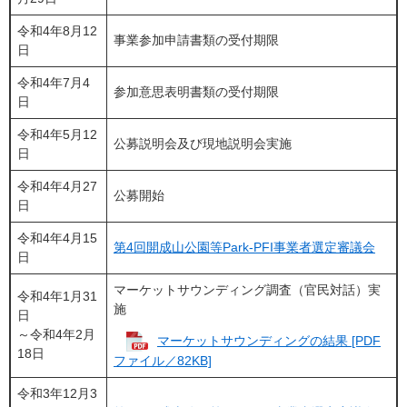
令和4年8月12
事業参加申請書類の受付期限
日
令和4年7月4
参加意思表明書類の受付期限
日
令和4年5月12
公募説明会及び現地説明会実施
日
令和4年4月27
公募開始
日
令和4年4月15
第4回開成山公園等Park-PFI事業者選定審議会
日
マーケットサウンディング調査（官民対話）実
令和4年1月31
施
日
～令和4年2月
マーケットサウンディングの結果 [PDF
18日
ファイル／82KB]
令和3年12月3