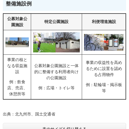
整備施設例
公募対象公
特定公園施設
利便増進施設
園施設
事業の核と
事業の収益性を高め
なる収益施
公募対象公園施設と一体
るために設置を認め
設
的に整備する利用者向け
る占用物件
の公園施設
例：飲食
例：駐輪場・掲示板
店、売店、
例：広場・トイレ等
等
休憩所等
出典：北九州市、国土交通省
表のサイズを切り替える