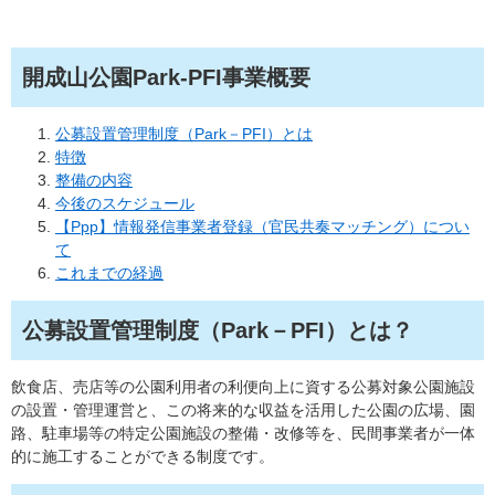
開成山公園Park-PFI事業概要
公募設置管理制度（Park－PFI）とは
特徴
整備の内容
今後のスケジュール
【Ppp】情報発信事業者登録（官民共奏マッチング）につい
て
これまでの経過
公募設置管理制度（Park－PFI）とは？
飲食店、売店等の公園利用者の利便向上に資する公募対象公園施設
の設置・管理運営と、この将来的な収益を活用した公園の広場、園
路、駐車場等の特定公園施設の整備・改修等を、民間事業者が一体
的に施工することができる制度です。