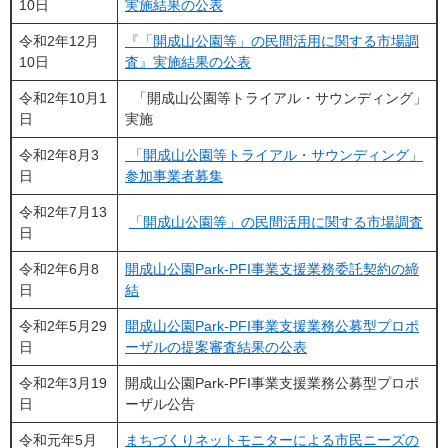
10日
実施結果の公表
令和2年12月
『「開成山公園等」の民間活用に関する市場調
10日
査』実施結果の公表
令和2年10月1
「開成山公園等トライアル・サウンディング」
日
実施
令和2年8月3
「開成山公園等トライアル・サウンディング」
日
参加事業者募集
令和2年7月13
「開成山公園等」の民間活用に関する市場調査
日
令和2年6月8
開成山公園Park-PFI事業支援業務委託契約の締
日
結
令和2年5月29
開成山公園Park-PFI事業支援業務公募型プロポ
日
ーザルの提案審査結果の公表
令和2年3月19
開成山公園Park-PFI事業支援業務公募型プロポ
日
ーザル公告
令和元年5月
まちづくりネットモニターによる市民ニーズの