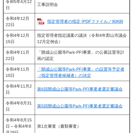
令和5年4月12
工事説明会
日
令和4年12月
指定管理者の指定 [PDFファイル／90KB]
22日
令和4年12月
指定管理者指定議案の議決（令和4年郡山市議会
15日
12月定例会）
令和4年11月
「開成山公園等Park-PFI事業」の公募設置等計
22日
画の認定
令和4年11月
「開成山公園等Park-PFI事業」の設置等予定者
10日
（指定管理者候補者）の決定​
令和4年11月2
第6回開成山公園等Park-PFI事業者選定審議会
日
令和4年8月31
第5回開成山公園等Park-PFI事業者選定審議会
日
令和4年8月15
日～令和4年8
第1次審査（書類審査）
月29日