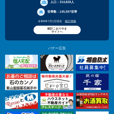
人口：
314,828人
世帯数：
145,597世帯
令和8年7月1日現在
統計情報
統計こおりやま
サイトへ
バナー広告