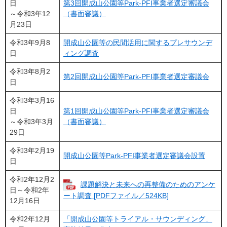
日
第3回開成山公園等Park-PFI事業者選定審議会
～令和3年12
（書面審議）
月23日
令和3年9月8
開成山公園等の民間活用に関するプレサウンデ
日
ィング調査
令和3年8月2
第2回開成山公園等Park-PFI事業者選定審議会
日
令和3年3月16
日
第1回開成山公園等Park-PFI事業者選定審議会
～令和3年3月
（書面審議）
29日
令和3年2月19
開成山公園等Park-PFI事業者選定審議会設置
日
令和2年12月2
課題解決と未来への再整備のためのアンケ
日～令和2年
ート調査 [PDFファイル／524KB]
12月16日
令和2年12月
「開成山公園等トライアル・サウンディング」