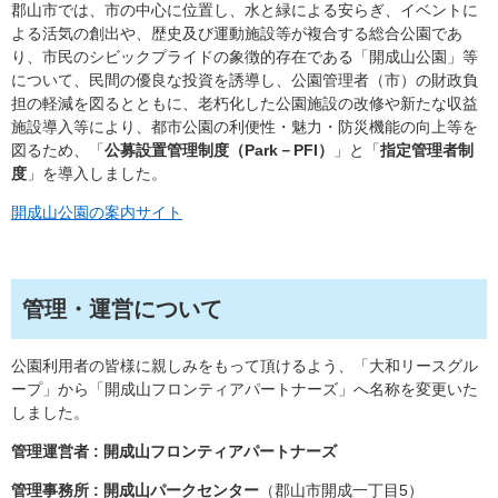
郡山市では、市の中心に位置し、水と緑による安らぎ、イベントに
よる活気の創出や、歴史及び運動施設等が複合する総合公園であ
り、市民のシビックプライドの象徴的存在である「開成山公園」等
について、民間の優良な投資を誘導し、公園管理者（市）の財政負
担の軽減を図るとともに、老朽化した公園施設の改修や新たな収益
施設導入等により、都市公園の利便性・魅力・防災機能の向上等を
図るため、「
公募設置管理制度（Park－PFI）
」と「
指定管理者制
度
」を導入しました。
開成山公園の案内サイト
管理・運営について
公園利用者の皆様に親しみをもって頂けるよう、「大和リースグル
ープ」から「開成山フロンティアパートナーズ」へ名称を変更いた
しました。
管理運営者 : 開成山フロンティアパートナーズ
管理事務所 : 開成山パークセンター
（郡山市開成一丁目5）