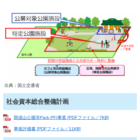
出典：国土交通省
社会資本総合整備計画
開成山公園等Park-PFI事業 [PDFファイル／7KB]
事後評価書 [PDFファイル／11KB]