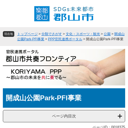
ペ
メ
ー
ニ
ジ
ュ
の
ー
先
を
頭
飛
トップページ
>
分類でさがす
>
文化・スポーツ・観光
>
公園
>
開成山
現在地
で
ば
公園Park-PFI事業
>
PPP官民連携ポータル
>
開成山公園Park-PFI事業
す
し
。
て
本
文
へ
本
開成山公園Park-PFI事業
文
ページ内目次
ページID：0018375