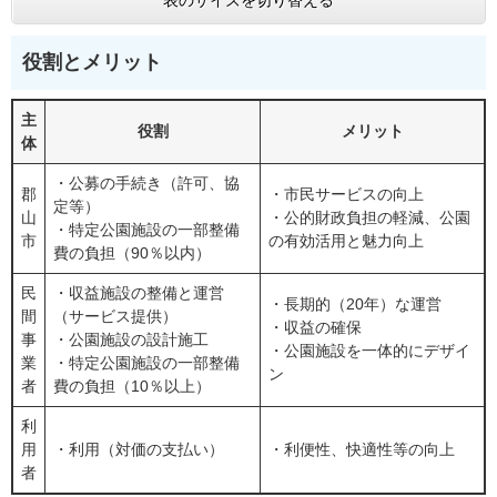
役割とメリット
主
役割
メリット
体
・公募の手続き（許可、協
郡
・市民サービスの向上
定等）
山
・公的財政負担の軽減、公園
・特定公園施設の一部整備
市
の有効活用と魅力向上
費の負担（90％以内）
民
・収益施設の整備と運営
・長期的（20年）な運営
間
（サービス提供）
・収益の確保
事
・公園施設の設計施工
・公園施設を一体的にデザイ
業
・特定公園施設の一部整備
ン
者
費の負担（10％以上）
利
用
・利用（対価の支払い）
・利便性、快適性等の向上
者