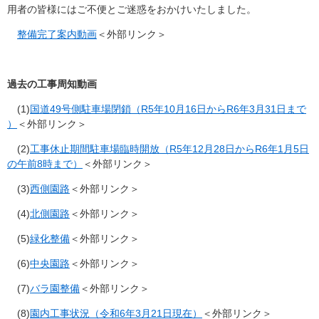
用者の皆様にはご不便とご迷惑をおかけいたしました。
整備完了案内動画
＜外部リンク＞
過去の工事周知動画
(1)
国道49号側駐車場閉鎖（R5年10月16日からR6年3月31日まで​
）
＜外部リンク＞
(2)
工事休止期間駐車場臨時開放（R5年12月28日からR6年1月5日
の午前8時まで）
＜外部リンク＞
(3)
西側園路
＜外部リンク＞
(4)
北側園路
＜外部リンク＞
(5)
緑化整備
＜外部リンク＞
(6)
中央園路
＜外部リンク＞
(7)
バラ園整備
＜外部リンク＞
(8)
園内工事状況（令和6年3月21日現在）
＜外部リンク＞