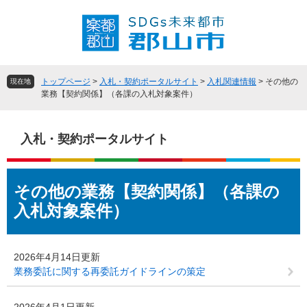
ペ
メ
ー
ニ
ジ
ュ
の
ー
先
を
頭
飛
トップページ
>
入札・契約ポータルサイト
>
入札関連情報
>
その他の
現在地
で
ば
業務【契約関係】（各課の入札対象案件）
す
し
。
て
本
入札・契約ポータルサイト
文
へ
本
その他の業務【契約関係】（各課の
文
入札対象案件）
2026年4月14日更新
業務委託に関する再委託ガイドラインの策定