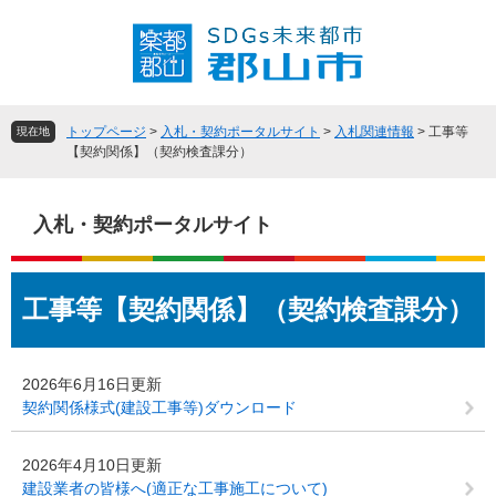
ペ
メ
ー
ニ
ジ
ュ
の
ー
先
を
頭
飛
トップページ
>
入札・契約ポータルサイト
>
入札関連情報
>
工事等
現在地
で
ば
【契約関係】（契約検査課分）
す
し
。
て
本
入札・契約ポータルサイト
文
へ
本
工事等【契約関係】（契約検査課分）
文
2026年6月16日更新
契約関係様式(建設工事等)ダウンロード
2026年4月10日更新
建設業者の皆様へ(適正な工事施工について)