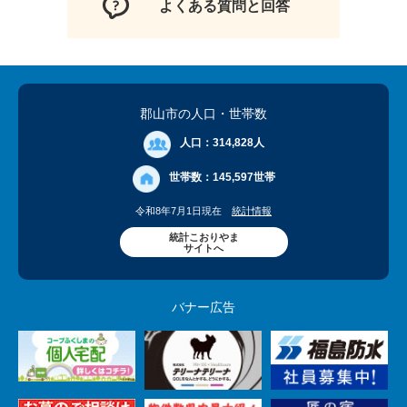
よくある質問と回答
郡山市の人口
・世帯数
人口：
314,828人
世帯数：
145,597世帯
令和8年7月1日現在
統計情報
統計こおりやま
サイトへ
バナー広告