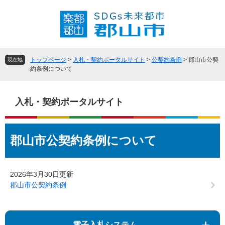
ペ
メ
ー
ニ
ジ
ュ
の
ー
先
を
頭
飛
トップページ
>
入札・契約ポータルサイト
>
公契約条例
>
郡山市公契
現在地
で
ば
約条例について
す
し
。
て
本
入札・契約ポータルサイト
文
へ
本
郡山市公契約条例について
文
2026年3月30日更新
郡山市公契約条例
電子入札システム