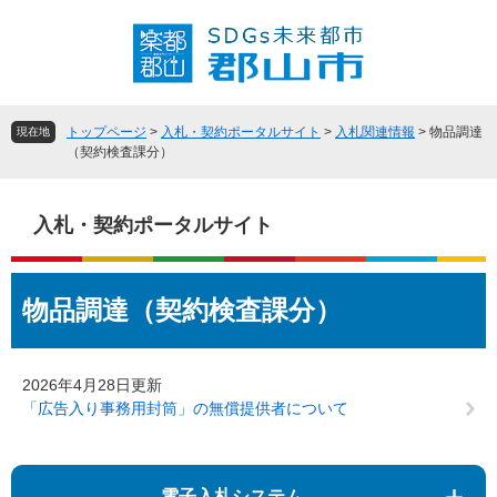
ペ
メ
ー
ニ
ジ
ュ
の
ー
先
を
頭
飛
トップページ
>
入札・契約ポータルサイト
>
入札関連情報
>
物品調達
現在地
で
ば
（契約検査課分）
す
し
。
て
本
入札・契約ポータルサイト
文
へ
本
物品調達（契約検査課分）
文
2026年4月28日更新
「広告入り事務用封筒」の無償提供者について
電子入札システム