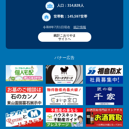
人口：
314,828人
世帯数：
145,597世帯
令和8年7月1日現在
統計情報
統計こおりやま
サイトへ
バナー広告