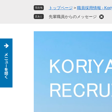
ペ
メ
トップページ
>
職員採用情報 - Koriya
現在地
ー
ニ
ジ
ュ
先輩職員からのメッセージ
足あと
の
ー
先
を
頭
飛
で
ば
す
し
。
て
本
文
へ