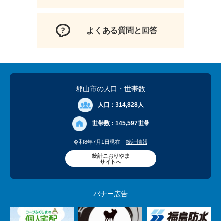
よくある質問と回答
郡山市の人口
・世帯数
人口：
314,828人
世帯数：
145,597世帯
令和8年7月1日現在
統計情報
統計こおりやま
サイトへ
バナー広告