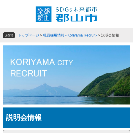
ペ
メ
ー
ニ
ジ
ュ
の
ー
先
を
頭
飛
トップページ
>
職員採用情報 - Koriyama Recruit -
>
説明会情報
現在地
で
ば
す
し
。
て
本
文
へ
本
説明会情報
文