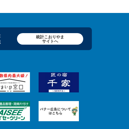
在
統計こおりやま
サイトへ
報