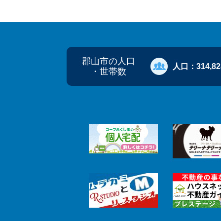
郡山市の人口
人口：
314,8
・世帯数