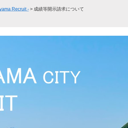
ma Recruit -
>
成績等開示請求について