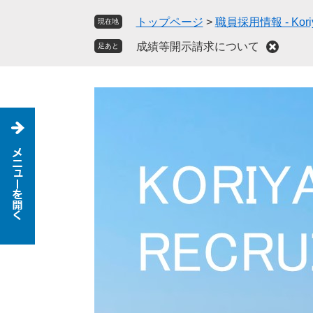
ペ
メ
トップページ
>
職員採用情報 - Koriya
現在地
ー
ニ
ジ
ュ
成績等開示請求について
足あと
の
ー
先
を
頭
飛
で
ば
す
し
。
て
本
文
へ