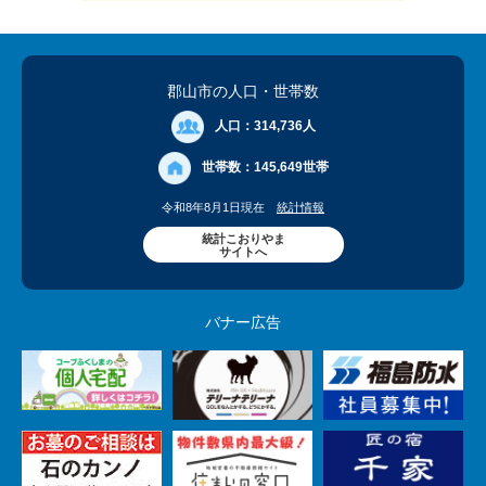
郡山市の人口
・世帯数
人口：
314,736人
世帯数：
145,649世帯
令和8年8月1日現在
統計情報
統計こおりやま
サイトへ
バナー広告