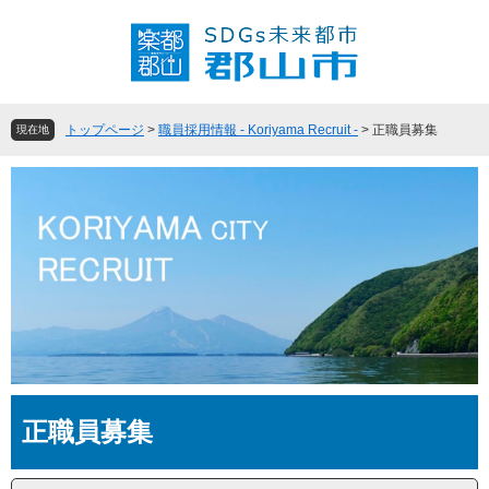
ペ
メ
ー
ニ
ジ
ュ
の
ー
先
を
頭
飛
トップページ
>
職員採用情報 - Koriyama Recruit -
>
正職員募集
現在地
で
ば
す
し
。
て
本
文
へ
本
正職員募集
文