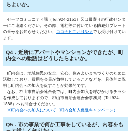
らよいか。
セーフコミュニティ課（Tel.924-2151）又は最寄りの行政センタ
ーにご連絡ください。その際、電柱等に付いている防犯灯プレート
の番号をお知らせください。
ココナビこおりやま
でも受け付けてい
ます。
Q4．近所にアパートやマンションができたが、町
内会への勧誘はどうしたらよいか。​
町内会は、地域住民の安全、安心、住みよいまちづくりのために
活動しており、費用を会員が負担していることなどを、具体的に説
明し町内会への加入を促すことが効果的です。
なお、郡山市自治会連合会では、町内会加入を呼びかけるチラシ
を作成しておりますので、郡山市自治会連合会事務局（Tel.924-
1888）へお問合せください。
※町内会への加入について（町内会加入促進キャンペーン）
Q5．市の事業で何か工事をしているが、内容をも
っと詳しく知りたい。​