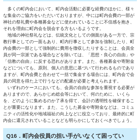
多くの町内会において、町内会活動に必要な経費のほかに、様々
な集金のご協力をいただいておりますが、中には町内会費の一部が
神社の祭礼費や各種募金などに使われていることに不信感を抱き、
それを理由に町内会を脱会する方もいるようです。
地域の神社祭礼などは、伝統文化としての側面がある一方で、宗
教行事としての一面もあり、町内行事として参加を強制したり、町
内会費の一部として強制的に費用を徴収したりすることは、会員全
員が同一宗派である場合などを除いては、「思想・良心の自由」や
「信教の自由」に反する恐れがあります。また、各種募金や寄附金
などについても、原則、個人の意思に基づいて行われるものであり
ますが、町内会費と合わせて一括で集金する場合には、町内会で会
員の同意を得た上で行うなどの配慮が必要と考えられます。
いずれのケースにおいても、会員の自由な参加を重視する必要が
ありますので、あらかじめ総会等において、何のために、いくら
を、どのように集めるのか了承を得て、会計の透明性を確保するこ
とが重要になります。また、こうした募金や寄附金などは、コミュ
ニティの活性化や地域福祉の向上などに役立っており、最終的に町
内会に還元されていることなども明らかにしておくべきでしょう。
Q16．町内会役員の担い手がいなくて困ってい