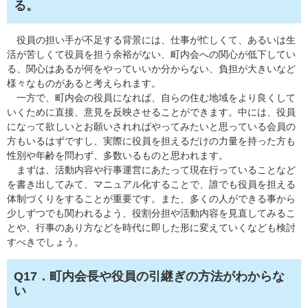
る。
役員の担い手が不足する背景には、仕事が忙しくて、あるいは生
活が苦しくて役員を担う余裕がない、町内会への関心が低下してい
る、関心はあるが何をやっていいか分からない、負担が大きいなど
様々なものがあると考えられます。
一方で、町内会の役員になれば、自らの住む地域をより良くして
いくために直接、意見を反映させることができます。中には、役員
になって欲しいとお願いされればやってみたいと思っている会員の
方もいるはずですし、実際に役員を担えるだけの力量を持った方も
性別や年齢を問わず、多数いるものと思われます。
まずは、活動内容や行事運営にあたって現在行っていることなど
を書き出してみて、マニュアル化することで、誰でも役員を担える
体制づくりをすることが重要です。また、多くの人ができる事から
少しずつでも関われるよう、役割分担や活動内容を見直してみるこ
とや、行事のあり方などを時代に即した形に変えていくなども検討
すべきでしょう。
Q17．町内会長や役員の引継ぎの方法がわからな
い