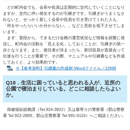
どの町内会でも、会長や役員は定期的に交代していくことになり
ますが、交代に伴い発生するのが引継ぎです。引継ぎがうまくなさ
れないと、せっかく新しく会長や役員を引き受けてくれた人も、
「何をやったらいいか分からない。」などと意欲を低下させてしま
います。
まず、普段から、できるだけ会務の運営状況など情報を頻繁に発
信し、町内会の活動を「見える化」しておくことが、引継ぎの第一
歩となります。また、後任者が決まったら、新旧役員が直接会って
伝達を行うことが重要で、その際、マニュアルや引継書などを作成
しておくと、より効果的です。
※【参考資料】引継書の作成例 [Wordファイル／22KB]
Q18．生活に困っていると思われる人が、近所の
公園で寝泊まりしている。どこに相談したらよい
か。
保健福祉総務課（Tel.924-3822）又は最寄りの警察署（郡山警察
署 Tel.922-2800、郡山北警察署 Tel.991-0110）へご相談ください。