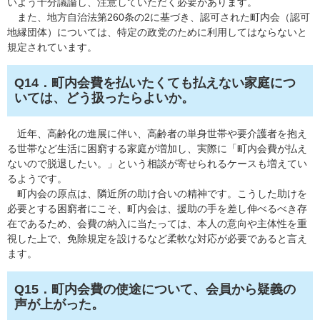
いよう十分議論し、注意していただく必要があります。
また、地方自治法第260条の2に基づき、認可された町内会（認可
地縁団体）については、特定の政党のために利用してはならないと
規定されています。
Q14．町内会費を払いたくても払えない家庭につ
いては、どう扱ったらよいか。
近年、高齢化の進展に伴い、高齢者の単身世帯や要介護者を抱え
る世帯など生活に困窮する家庭が増加し、実際に「町内会費が払え
ないので脱退したい。」という相談が寄せられるケースも増えてい
るようです。
町内会の原点は、隣近所の助け合いの精神です。こうした助けを
必要とする困窮者にこそ、町内会は、援助の手を差し伸べるべき存
在であるため、会費の納入に当たっては、本人の意向や主体性を重
視した上で、免除規定を設けるなど柔軟な対応が必要であると言え
ます。
Q15．町内会費の使途について、会員から疑義の
声が上がった。