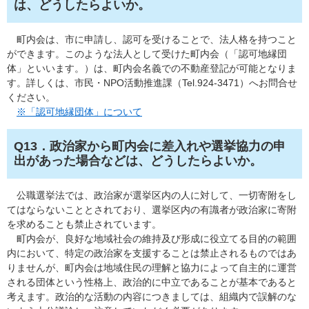
は、どうしたらよいか​。
町内会は、市に申請し、認可を受けることで、法人格を持つこと
ができます。このような法人として受けた町内会（「認可地縁団
体」といいます。）は、町内会名義での不動産登記が可能となりま
す。詳しくは、市民・NPO活動推進課（Tel.924-3471）へお問合せ
ください。
※「認可地縁団体」について
Q13．政治家から町内会に差入れや選挙協力の申
出があった場合などは、どうしたらよいか。
公職選挙法では、政治家が選挙区内の人に対して、一切寄附をし
てはならないこととされており、選挙区内の有識者が政治家に寄附
を求めることも禁止されています。
町内会が、良好な地域社会の維持及び形成に役立てる目的の範囲
内において、特定の政治家を支援することは禁止されるものではあ
りませんが、町内会は地域住民の理解と協力によって自主的に運営
される団体という性格上、政治的に中立であることが基本であると
考えます。政治的な活動の内容につきましては、組織内で誤解のな