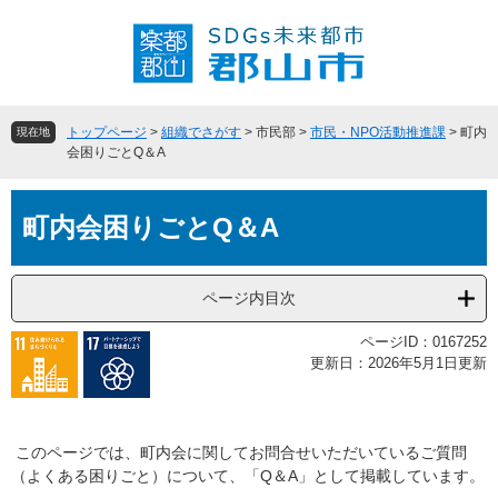
ペ
メ
ー
ニ
ジ
ュ
の
ー
先
を
頭
飛
トップページ
>
組織でさがす
>
市民部
>
市民・NPO活動推進課
>
町内
現在地
で
ば
会困りごとQ＆A
す
し
。
て
本
本
町内会困りごとQ＆A
文
文
へ
ページ内目次
ページID：0167252
更新日：2026年5月1日更新
​ このページでは、町内会に関してお問合せいただいているご質問
（よくある困りごと）について、「Q＆A」として掲載しています。