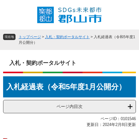
ペ
メ
ー
ニ
ジ
ュ
の
ー
先
を
頭
飛
トップページ
>
入札・契約ポータルサイト
>
入札経過表（令和5年度1
現在地
で
ば
月公開分）
す
し
。
て
本
入札・契約ポータルサイト
文
へ
本
入札経過表（令和5年度1月公開分）
文
ページ内目次
ページID：0101546
更新日：2024年2月8日更新