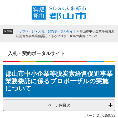
ペ
メ
ー
ニ
ジ
ュ
の
ー
先
を
頭
飛
トップページ
>
入札・契約ポータルサイト
>
郡山市中小企業等脱炭素
現在地
で
ば
経営促進事業業務委託に係るプロポーザルの実施について
す
し
。
て
本
入札・契約ポータルサイト
文
へ
本
郡山市中小企業等脱炭素経営促進事業
文
業務委託に係るプロポーザルの実施
について
ページ内目次
ページID：0150772