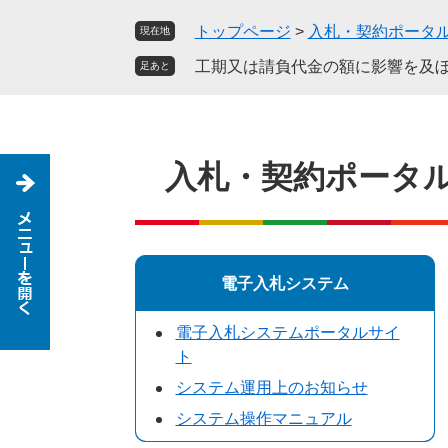
ペ
メ
トップページ
>
入札・契約ポータ
現在地
ー
ニ
ジ
ュ
工期又は請負代金の額に影響を及
足あと
の
ー
先
を
頭
飛
で
ば
入札・契約ポータ
す
し
。
て
本
文
へ
電子入札システム
電子入札システムポータルサイ
ト
システム運用上のお知らせ
システム操作マニュアル