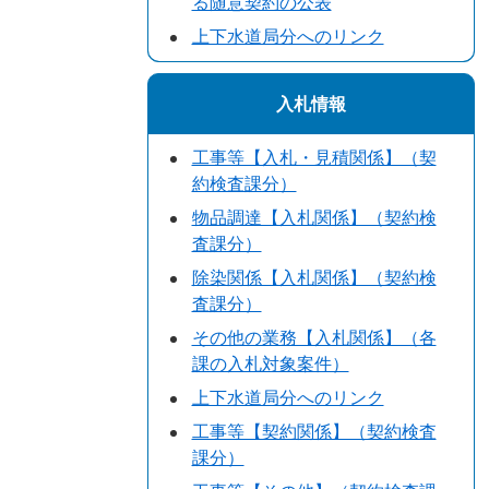
る随意契約の公表
上下水道局分へのリンク
入札情報
工事等【入札・見積関係】（契
約検査課分）
物品調達【入札関係】（契約検
査課分）
除染関係【入札関係】（契約検
査課分）
その他の業務【入札関係】（各
課の入札対象案件）
上下水道局分へのリンク
工事等【契約関係】（契約検査
課分）