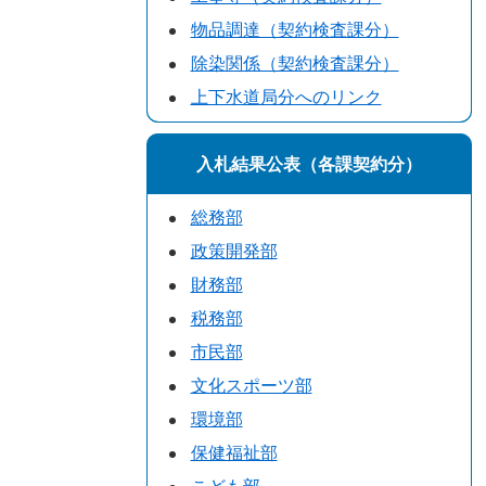
物品調達（契約検査課分）
除染関係（契約検査課分）
上下水道局分へのリンク
入札結果公表（各課契約分）
総務部
政策開発部
財務部
税務部
市民部
文化スポーツ部
環境部
保健福祉部