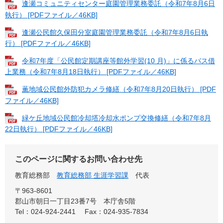
逢瀬コミュニティセンター庭園管理業務委託（令和7年8月6日
執行） [PDFファイル／46KB]
逢瀬公民館久保田分室庭園管理業務委託（令和7年8月6日執
行） [PDFファイル／46KB]
令和7年度「公民館定期講座等館外学習(10 月)」に係るバス借
上業務（令和7年8月18日執行） [PDFファイル／46KB]
薫地域公民館外防犯カメラ修繕（令和7年8月20日執行） [PDF
ファイル／46KB]
緑ケ丘地域公民館冷却塔冷却水ポンプ交換修繕（令和7年8月
22日執行） [PDFファイル／46KB]
このページに関するお問い合わせ先
教育総務部
教育総務部 生涯学習課
代表
〒963-8601
郡山市朝日一丁目23番7号 本庁舎5階
Tel：024-924-2441
Fax：024-935-7834