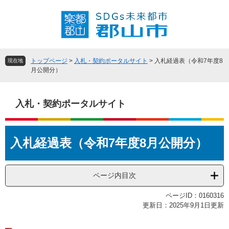
ペ
メ
ー
ニ
ジ
ュ
の
ー
先
を
頭
飛
トップページ
>
入札・契約ポータルサイト
>
入札経過表（令和7年度8
現在地
で
ば
月公開分）
す
し
。
て
本
入札・契約ポータルサイト
文
へ
本
入札経過表（令和7年度8月公開分）
文
ページ内目次
ページID：0160316
更新日：2025年9月1日更新