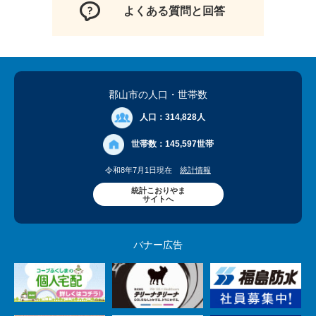
よくある質問と回答
郡山市の人口
・世帯数
人口：
314,828人
世帯数：
145,597世帯
令和8年7月1日現在
統計情報
統計こおりやま
サイトへ
バナー広告