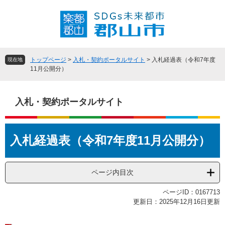
ペ
メ
ー
ニ
ジ
ュ
の
ー
先
を
頭
飛
トップページ
>
入札・契約ポータルサイト
>
入札経過表（令和7年度
現在地
で
ば
11月公開分）
す
し
。
て
本
入札・契約ポータルサイト
文
へ
本
入札経過表（令和7年度11月公開分）
文
ページ内目次
ページID：0167713
更新日：2025年12月16日更新