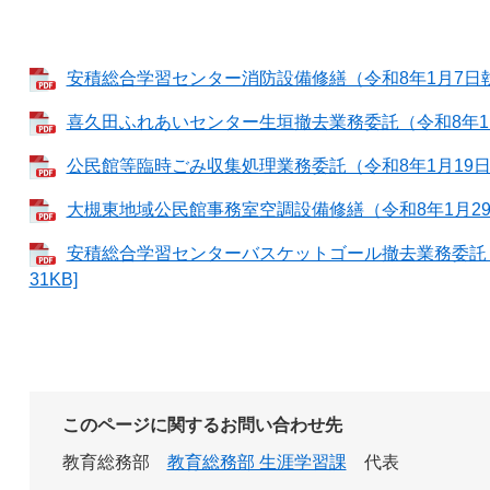
安積総合学習センター消防設備修繕（令和8年1月7日執行）
喜久田ふれあいセンター生垣撤去業務委託（令和8年1月7
公民館等臨時ごみ収集処理業務委託（令和8年1月19日執行
大槻東地域公民館事務室空調設備修繕（令和8年1月29日執
安積総合学習センターバスケットゴール撤去業務委託（令
31KB]
このページに関するお問い合わせ先
教育総務部
教育総務部 生涯学習課
代表