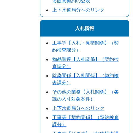
る随意契約の公表
上下水道局分へのリンク
入札情報
工事等【入札・見積関係】（契
約検査課分）
物品調達【入札関係】（契約検
査課分）
除染関係【入札関係】（契約検
査課分）
その他の業務【入札関係】（各
課の入札対象案件）
上下水道局分へのリンク
工事等【契約関係】（契約検査
課分）