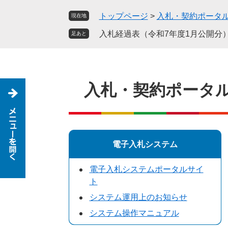
ペ
メ
トップページ
>
入札・契約ポータ
現在地
ー
ニ
ジ
ュ
入札経過表（令和7年度1月公開分
足あと
の
ー
先
を
頭
飛
で
ば
入札・契約ポータ
す
し
。
て
本
文
へ
電子入札システム
電子入札システムポータルサイ
ト
システム運用上のお知らせ
システム操作マニュアル