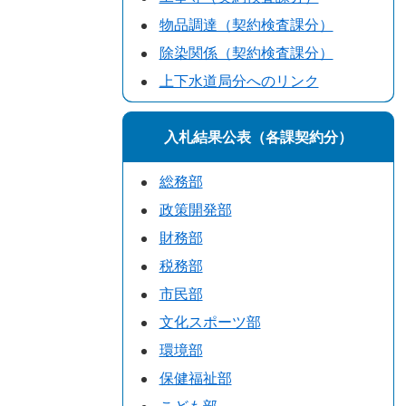
物品調達（契約検査課分）
除染関係（契約検査課分）
上下水道局分へのリンク
入札結果公表（各課契約分）
総務部
政策開発部
財務部
税務部
市民部
文化スポーツ部
環境部
保健福祉部