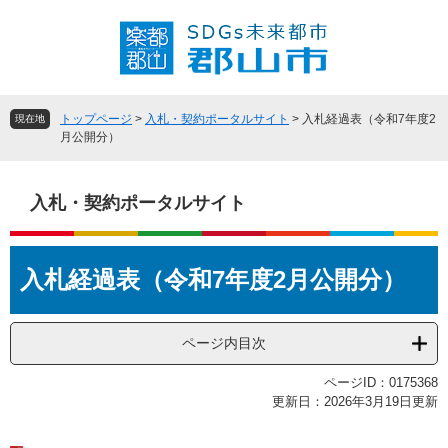
ペ
メ
ー
ニ
ジ
ュ
の
ー
先
を
頭
飛
トップページ
>
入札・契約ポータルサイト
>
入札経過表（令和7年度2
現在地
で
ば
月公開分）
す
し
。
て
本
入札・契約ポータルサイト
文
へ
本
入札経過表（令和7年度2月公開分）
文
ページ内目次
ページID：0175368
更新日：2026年3月19日更新