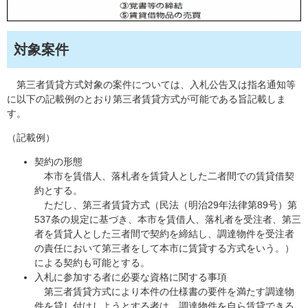
対象案件
第三者賃貸方式対象の案件については、入札公告又は指名通知等
に以下の記載例のとおり第三者賃貸方式が可能である旨記載しま
す。
（記載例）
契約の形態
本市を賃借人、落札者を賃貸人とした二者間での賃貸借契
約とする。
ただし、第三者賃貸方式（民法（明治29年法律第89号）第
537条の規定に基づき、本市を賃借人、落札者を受注者、第三
者を賃貸人とした三者間で契約を締結し、調達物件を受注者
の責任において第三者をして本市に賃貸する方式をいう。）
による契約も可能とする。
入札に参加する者に必要な資格に関する事項
第三者賃貸方式により本件の仕様書の要件を満たす調達物
件を貸し付けしようとする者は、調達物件を自ら賃貸できる