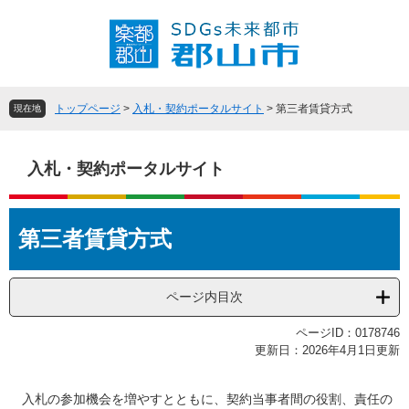
ペ
メ
ー
ニ
ジ
ュ
の
ー
先
を
頭
飛
トップページ
>
入札・契約ポータルサイト
>
第三者賃貸方式
現在地
で
ば
す
し
。
て
入札・契約ポータルサイト
本
文
本
へ
第三者賃貸方式
文
ページ内目次
ページID：0178746
更新日：2026年4月1日更新
入札の参加機会を増やすとともに、契約当事者間の役割、責任の