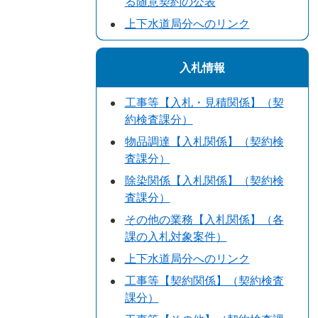
る随意契約の公表
上下水道局分へのリンク
入札情報
工事等【入札・見積関係】（契
約検査課分）
物品調達【入札関係】（契約検
査課分）
除染関係【入札関係】（契約検
査課分）
その他の業務【入札関係】（各
課の入札対象案件）
上下水道局分へのリンク
工事等【契約関係】（契約検査
課分）