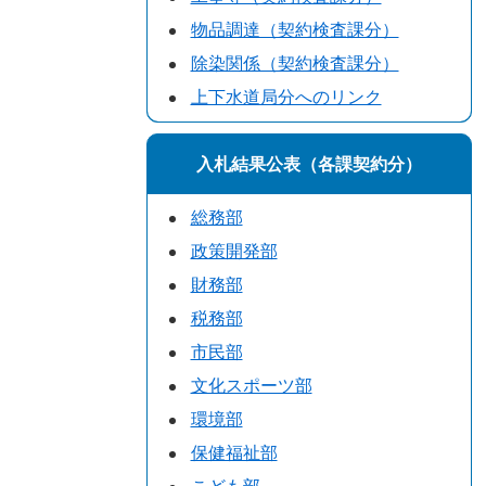
物品調達（契約検査課分）
除染関係（契約検査課分）
上下水道局分へのリンク
入札結果公表（各課契約分）
総務部
政策開発部
財務部
税務部
市民部
文化スポーツ部
環境部
保健福祉部