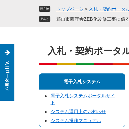
ペ
メ
トップページ
>
入札・契約ポータ
現在地
ー
ニ
ジ
ュ
郡山市西庁舎ZEB化改修工事に係
足あと
の
ー
先
を
頭
飛
で
ば
入札・契約ポータ
す
し
。
て
本
文
へ
電子入札システム
電子入札システムポータルサイ
ト
システム運用上のお知らせ
システム操作マニュアル