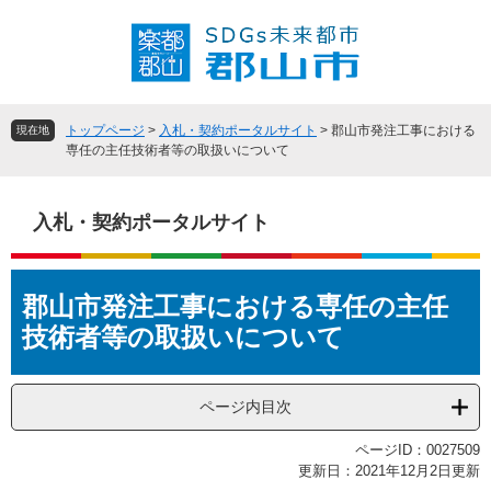
ペ
メ
ー
ニ
ジ
ュ
の
ー
先
を
頭
飛
トップページ
>
入札・契約ポータルサイト
>
郡山市発注工事における
現在地
で
ば
専任の主任技術者等の取扱いについて
す
し
。
て
本
入札・契約ポータルサイト
文
へ
本
郡山市発注工事における専任の主任
文
技術者等の取扱いについて
ページ内目次
ページID：0027509
更新日：2021年12月2日更新