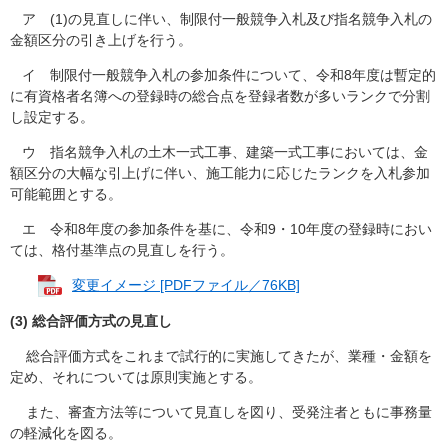
ア (1)の見直しに伴い、制限付一般競争入札及び指名競争入札の
金額区分の引き上げを行う。
イ 制限付一般競争入札の参加条件について、令和8年度は暫定的
に有資格者名簿への登録時の総合点を登録者数が多いランクで分割
し設定する。
ウ 指名競争入札の土木一式工事、建築一式工事においては、金
額区分の大幅な引上げに伴い、施工能力に応じたランクを入札参加
可能範囲とする。
エ 令和8年度の参加条件を基に、令和9・10年度の登録時におい
ては、格付基準点の見直しを行う。
変更イメージ [PDFファイル／76KB]
(3)
総合評価方式の見直し
総合評価方式をこれまで試行的に実施してきたが、業種・金額を
定め、それについては原則実施とする。
また、審査方法等について見直しを図り、受発注者ともに事務量
の軽減化を図る。