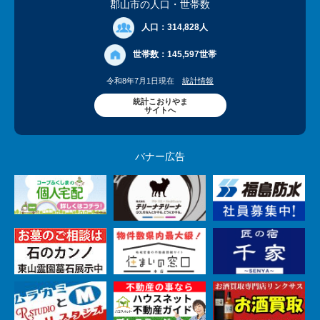
郡山市の人口
・世帯数
人口：
314,828人
世帯数：
145,597世帯
令和8年7月1日現在
統計情報
統計こおりやま
サイトへ
バナー広告