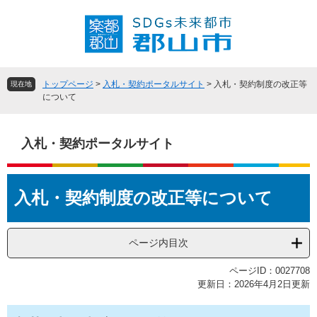
ペ
メ
ー
ニ
ジ
ュ
の
ー
先
を
頭
飛
トップページ
>
入札・契約ポータルサイト
>
入札・契約制度の改正等
現在地
で
ば
について
す
し
。
て
本
入札・契約ポータルサイト
文
へ
本
入札・契約制度の改正等について
文
ページ内目次
ページID：0027708
更新日：2026年4月2日更新