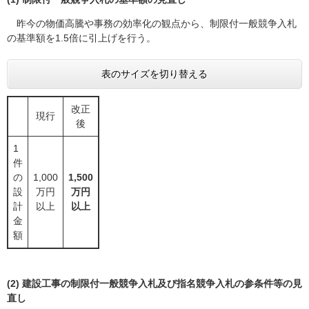
昨今の物価高騰や事務の効率化の観点から、制限付一般競争入札
の基準額を1.5倍に引上げを行う。
表のサイズを切り替える
改正
現行
後
1
件
の
1,000
1,500
設
万円
万円
計
以上
以上
金
額
(2) 建設工事の制限付一般競争入札及び指名競争入札の参条件等の見
直し