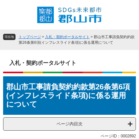
ペ
メ
ー
ニ
ジ
ュ
の
ー
先
を
頭
飛
トップページ
>
入札・契約ポータルサイト
>
郡山市工事請負契約約款
現在地
で
ば
第26条第6項(インフレスライド条項)に係る運用について
す
し
。
て
本
入札・契約ポータルサイト
文
へ
本
郡山市工事請負契約約款第26条第6項
文
(インフレスライド条項)に係る運用
について
ページ内目次
ページID：0002892