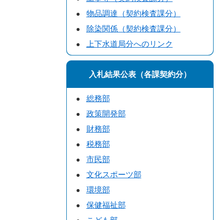
物品調達（契約検査課分）
除染関係（契約検査課分）
上下水道局分へのリンク
入札結果公表（各課契約分）
総務部
政策開発部
財務部
税務部
市民部
文化スポーツ部
環境部
保健福祉部