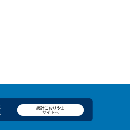
在
統計こおりやま
サイトへ
報