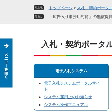
ペ
メ
トップページ
>
入札・契約ポータ
現在地
ー
ニ
ジ
ュ
「広告入り事務用封筒」の無償提
足あと
の
ー
先
を
頭
飛
で
ば
入札・契約ポータ
す
し
。
て
本
文
へ
電子入札システム
電子入札システムポータルサイ
ト
システム運用上のお知らせ
システム操作マニュアル