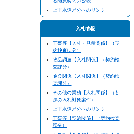
る随意契約の公表
上下水道局分へのリンク
入札情報
工事等【入札・見積関係】（契
約検査課分）
物品調達【入札関係】（契約検
査課分）
除染関係【入札関係】（契約検
査課分）
その他の業務【入札関係】（各
課の入札対象案件）
上下水道局分へのリンク
工事等【契約関係】（契約検査
課分）