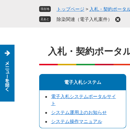
ペ
メ
トップページ
>
入札・契約ポータ
現在地
ー
ニ
ジ
ュ
除染関連（電子入札案件）
足あと
の
ー
先
を
頭
飛
で
ば
入札・契約ポータ
す
し
。
て
本
文
へ
電子入札システム
電子入札システムポータルサイ
ト
システム運用上のお知らせ
システム操作マニュアル