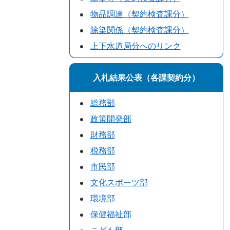
物品調達（契約検査課分）
除染関係（契約検査課分）
上下水道局分へのリンク
入札結果公表（各課契約分）
総務部
政策開発部
財務部
税務部
市民部
文化スポーツ部
環境部
保健福祉部