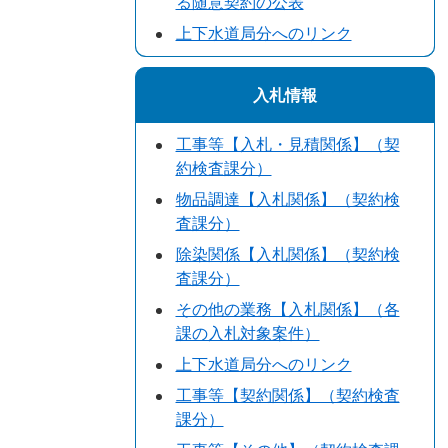
る随意契約の公表
上下水道局分へのリンク
入札情報
工事等【入札・見積関係】（契
約検査課分）
物品調達【入札関係】（契約検
査課分）
除染関係【入札関係】（契約検
査課分）
その他の業務【入札関係】（各
課の入札対象案件）
上下水道局分へのリンク
工事等【契約関係】（契約検査
課分）