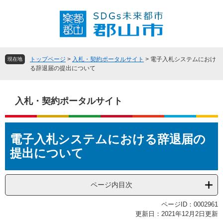
ペ
メ
ー
ニ
ジ
ュ
の
ー
先
を
頭
飛
トップページ
>
入札・契約ポータルサイト
>
電子入札システムにおけ
現在地
で
ば
る辞退届の提出について
す
し
。
て
本
入札・契約ポータルサイト
文
へ
本
電子入札システムにおける辞退届の
文
提出について
ページ内目次
ページID：0002961
更新日：2021年12月2日更新