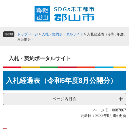
ペ
メ
ー
ニ
ジ
ュ
の
ー
先
を
頭
飛
トップページ
>
入札・契約ポータルサイト
>
入札経過表（令和5年度8
現在地
で
ば
月公開分）
す
し
。
て
本
入札・契約ポータルサイト
文
へ
本
入札経過表（令和5年度8月公開分）
文
ページ内目次
ページID：0087867
更新日：2023年9月8日更新