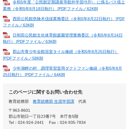
令和5年度「公民館定期講座等館外学習(9月)」に係るバス借上
業務（令和5年8月18日執行） [PDFファイル／62KB]
西田公民館危険木伐採業務委託（令和5年8月22日執行） [PDF
ファイル／63KB]
日和田公民館文化体育館庭園管理業務委託（令和5年8月24日
執行） [PDFファイル／63KB]
郡山市青少年会館浴室タイル修繕（令和5年8月25日執行）
[PDFファイル／58KB]
少年湖畔の村 調理実習室用ダクトファン修繕（令和5年8月
25日執行） [PDFファイル／64KB]
このページに関するお問い合わせ先
教育総務部
教育総務部 生涯学習課
代表
〒963-8601
郡山市朝日一丁目23番7号 本庁舎5階
Tel：024-924-2441
Fax：024-935-7834