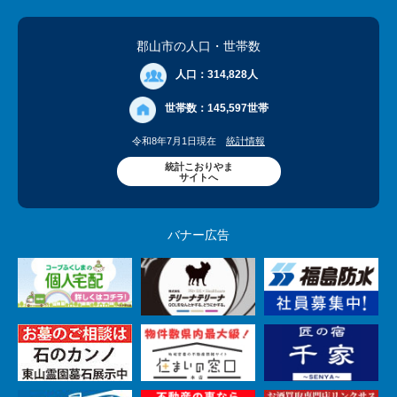
郡山市の人口
・世帯数
人口：
314,828人
世帯数：
145,597世帯
令和8年7月1日現在
統計情報
統計こおりやま
サイトへ
バナー広告