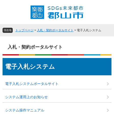
ペ
メ
ー
ニ
ジ
ュ
の
ー
先
を
頭
飛
トップページ
>
入札・契約ポータルサイト
>
電子入札システム
現在地
で
ば
す
し
。
て
入札・契約ポータルサイト
本
文
本
へ
電子入札システム
文
電子入札システムポータルサイト
システム運用上のお知らせ
システム操作マニュアル